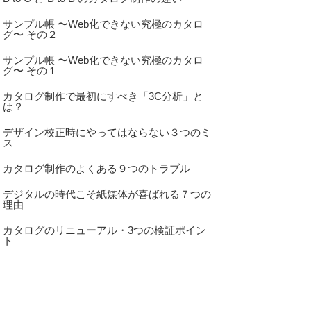
サンプル帳 〜Web化できない究極のカタロ
グ〜 その２
サンプル帳 〜Web化できない究極のカタロ
グ〜 その１
カタログ制作で最初にすべき「3C分析」と
は？
デザイン校正時にやってはならない３つのミ
ス
カタログ制作のよくある９つのトラブル
デジタルの時代こそ紙媒体が喜ばれる７つの
理由
カタログのリニューアル・3つの検証ポイン
ト