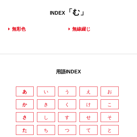
「む」
INDEX
無彩色
無線綴じ
用語INDEX
あ
い
う
え
お
か
き
く
け
こ
さ
し
す
せ
そ
た
ち
つ
て
と