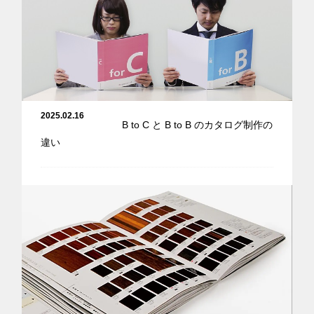
2025.02.16
B to C と B to B のカタログ制作の
違い