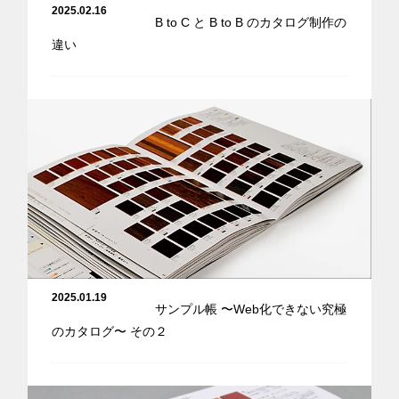
2025.02.16
B to C と B to B のカタログ制作の
違い
2025.01.19
サンプル帳 〜Web化できない究極
のカタログ〜 その２