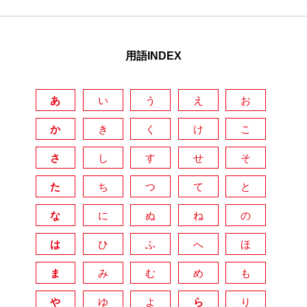
用語INDEX
あ
い
う
え
お
か
き
く
け
こ
さ
し
す
せ
そ
た
ち
つ
て
と
な
に
ぬ
ね
の
は
ひ
ふ
へ
ほ
ま
み
む
め
も
や
ゆ
よ
ら
り