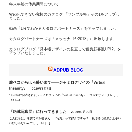
年末年始の休業期間について
Web化できない究極のカタログ 「サンプル帳」その1をアップし
ました。
動画「1分でわかるカタログパートナーズ」をアップしました。
カタログパートナーズは「メッセナゴヤ2018」に出展します。
カタログブログ「見本帳デザインの見直しで優良顧客数UP!?」を
アップいたしました。
ADPUB BLOG
腹ペコからほろ酔いまで――ジャミロクワイの『Virtual
Insanity』
2026年8月7日
1996年に発表されたジャミロクワイの「Virtual Insanity」。ジョナサン・グレ […]
The […]
「絶滅写真展」に行ってきました
2026年7月30日
こんにちは。唐突ですが皆さん、「写真」って好きですか？ 私は特に撮影が上手い
わけじゃないんで […] The […]