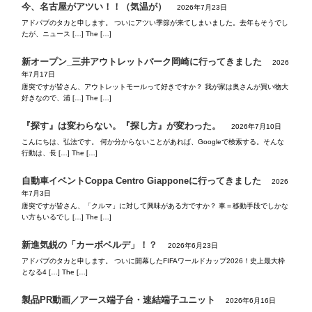
今、名古屋がアツい！！（気温が）
2026年7月23日
アドパブのタカと申します。 ついにアツい季節が来てしまいました。去年もそうでし
たが、ニュース […] The […]
新オープン_三井アウトレットパーク岡崎に行ってきました
2026
年7月17日
唐突ですが皆さん、アウトレットモールって好きですか？ 我が家は奥さんが買い物大
好きなので、浦 […] The […]
『探す』は変わらない。『探し方』が変わった。
2026年7月10日
こんにちは、弘法です。 何か分からないことがあれば、Googleで検索する。そんな
行動は、長 […] The […]
自動車イベントCoppa Centro Giapponeに行ってきました
2026
年7月3日
唐突ですが皆さん、「クルマ」に対して興味がある方ですか？ 車＝移動手段でしかな
い方もいるでし […] The […]
新進気鋭の「カーボベルデ」！？
2026年6月23日
アドパブのタカと申します。 ついに開幕したFIFAワールドカップ2026！史上最大枠
となる4 […] The […]
製品PR動画／アース端子台・速結端子ユニット
2026年6月16日